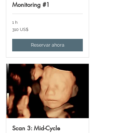
Monitoring #1
1 h
310
310 US$
dólares
estadounidenses
Reservar ahora
Scan 3: Mid-Cycle