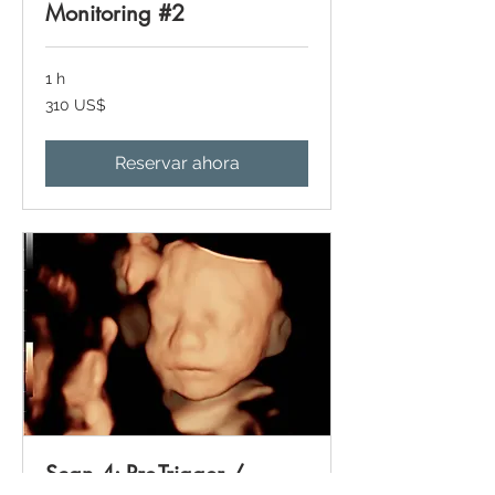
Monitoring #2
1 h
310
310 US$
dólares
estadounidenses
Reservar ahora
Scan 4: Pre-Trigger /