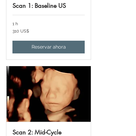
Scan 1: Baseline US
1 h
310
310 US$
dólares
estadounidenses
Reservar ahora
Scan 2: Mid-Cycle